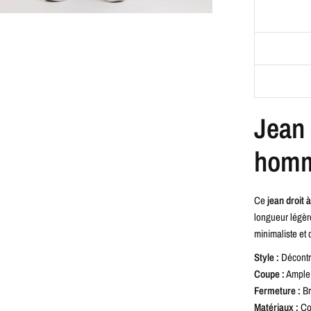
Jean 
hom
Ce
jean droit 
longueur légèr
minimaliste et 
Style :
Décontra
Coupe :
Ample 
Fermeture :
Br
Matériaux :
Co