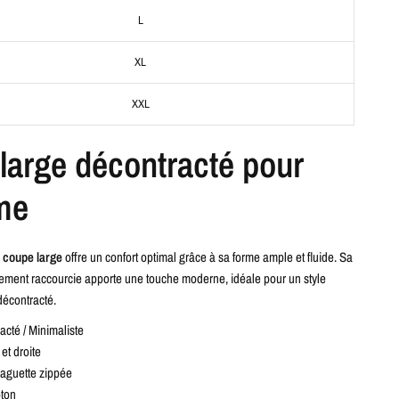
L
XL
XXL
large décontracté pour
me
à coupe large
offre un confort optimal grâce à sa forme ample et fluide. Sa
ement raccourcie apporte une touche moderne, idéale pour un style
décontracté.
cté / Minimaliste
et droite
aguette zippée
ton