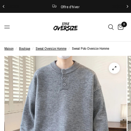
Offre d'hiver
0
Maison
/
Boutique
/
Sweat Oversize Homme
/
Sweat Polo Oversize Homme