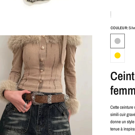
COULEUR:
Silv
Ceint
fem
Cette ceinture 
simili cuir gra
donne un style
tenue à inspira