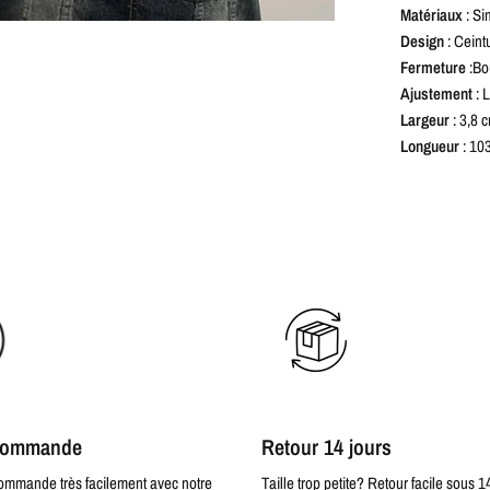
Matériaux
: Si
Design
: Ceint
Fermeture
:Bo
Ajustement
: 
Largeur
: 3,8 
Longueur
: 10
 commande
Retour 14 jours
commande très facilement avec notre
Taille trop petite? Retour facile sous 1