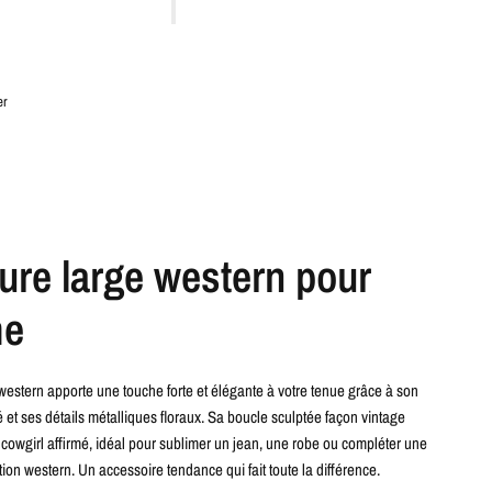
er
ure large western pour
me
western apporte une touche forte et élégante à votre tenue grâce à son
vé et ses détails métalliques floraux. Sa boucle sculptée façon vintage
 cowgirl affirmé, idéal pour sublimer un jean, une robe ou compléter une
tion western. Un accessoire tendance qui fait toute la différence.