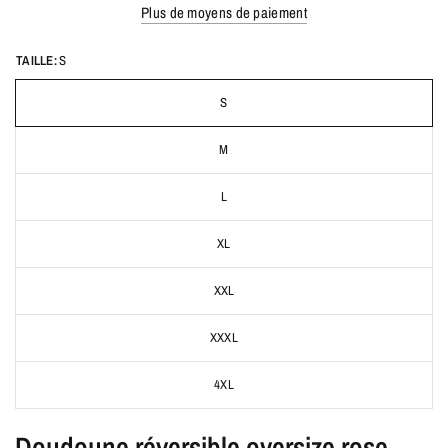
Plus de moyens de paiement
TAILLE:
S
S
M
L
XL
XXL
XXXL
4XL
Doudoune réversible oversize rose