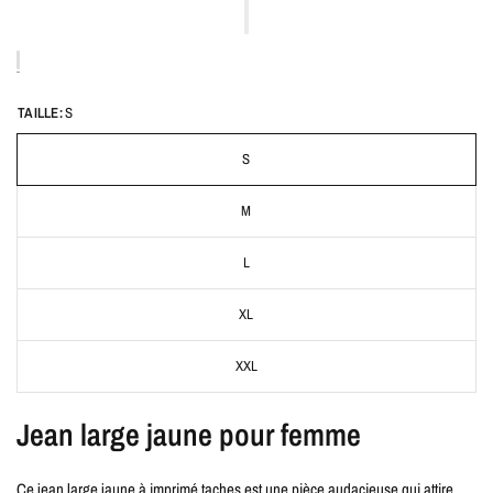
TAILLE:
S
S
M
L
XL
XXL
Jean large jaune pour femme
Ce jean large jaune à imprimé taches est une pièce audacieuse qui attire