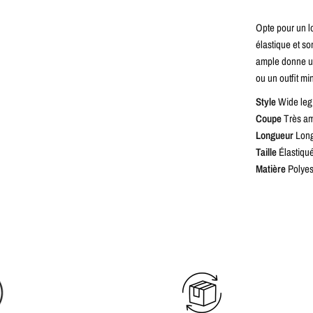
Opte pour un lo
élastique et so
ample donne un 
ou un outfit mi
Style
Wide leg 
Coupe
Très a
Longueur
Lon
Taille
Élastiqu
Matière
Polyes