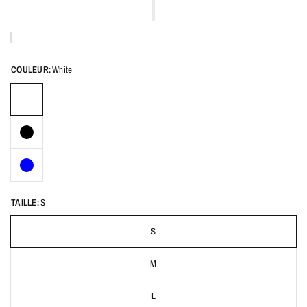
COULEUR:
White
TAILLE:
S
S
M
L